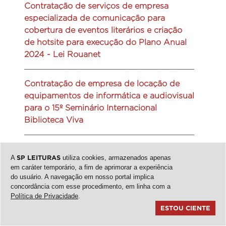
Contratação de serviços de empresa
especializada de comunicação para
cobertura de eventos literários e criação
de hotsite para execução do Plano Anual
2024 - Lei Rouanet
Contratação de empresa de locação de
equipamentos de informática e audiovisual
para o 15º Seminário Internacional
Biblioteca Viva
Contratação de empresa para locação de
A
SP LEITURAS
utiliza cookies, armazenados apenas
equipamentos de tradução simultânea,
em caráter temporário, a fim de aprimorar a experiência
para o 15º Seminário Internacional
do usuário. A navegação em nosso portal implica
Biblioteca Viva
concordância com esse procedimento, em linha com a
Política de Privacidade
.
ESTOU CIENTE
Fornecimento de peças e mão de obra,