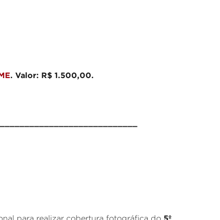
 ME
. Valor: R$ 1.500,00.
____________________________
5º
onal para realizar cobertura fotográfica do