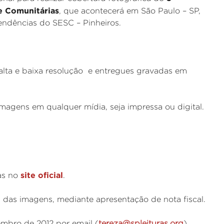
 e Comunitárias
, que acontecerá em São Paulo – SP,
endências do SESC – Pinheiros.
 alta e baixa resolução e entregues gravadas em
 imagens em qualquer mídia, seja impressa ou digital.
site oficial
as no
.
 das imagens, mediante apresentação de nota fiscal.
mbro de 2012 por email (
tereza@spleituras.org
).