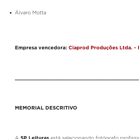
Álvaro Motta
Empresa vencedora:
Ciaprod Produções Ltda. -
________________________________________
MEMORIAL DESCRITIVO
SP Leituras
A
está selecionando fotógrafo profissi