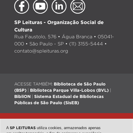
SP Leituras - Organização Social de
Cultura
Rua Faustolo, 576 • Água Branca • 05041-
000 • São Paulo - SP • (11) 3155-5444 •
contato@spleituras.org
ACESSE TAMBÉM:
Biblioteca de São Paulo
(BSP)
|
Biblioteca Parque Villa-Lobos (BVL)
|
BibliON
|
Sistema Estadual de Bibliotecas
Públicas de São Paulo (SisEB)
© 2026 - Todos os direitos reservados |
Desenvolvimento:
QubeDesign
| Arte: Passarim db
A
SP LEITURAS
utiliza cookies, armazenados apenas