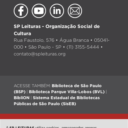
SP Leituras - Organização Social de
Cultura
Rua Faustolo, 576 • Água Branca • 05041-
000 • São Paulo - SP • (11) 3155-5444 •
contato@spleituras.org
ACESSE TAMBÉM:
Biblioteca de São Paulo
(BSP)
|
Biblioteca Parque Villa-Lobos (BVL)
|
BibliON
|
Sistema Estadual de Bibliotecas
Públicas de São Paulo (SisEB)
© 2026 - Todos os direitos reservados |
Desenvolvimento:
QubeDesign
| Arte: Passarim db
A
SP LEITURAS
utiliza cookies, armazenados apenas