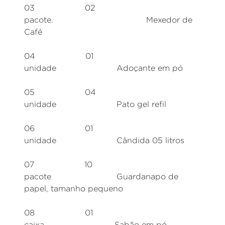
03 02
pacote. Mexedor de
Café
04 01
unidade Adoçante em pó
05 04
unidade Pato gel refil
06 01
unidade Cândida 05 litros
07 10
pacote Guardanapo de
papel, tamanho pequeno
08 01
caixa Sabão em pó