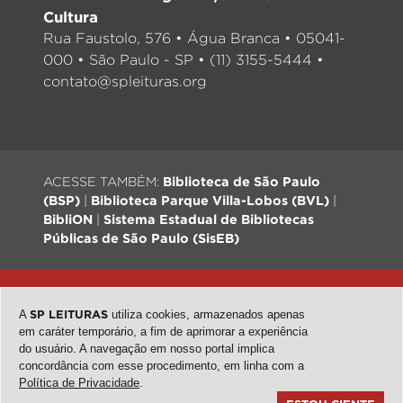
Cultura
Rua Faustolo, 576 • Água Branca • 05041-
000 • São Paulo - SP • (11) 3155-5444 •
contato@spleituras.org
ACESSE TAMBÉM:
Biblioteca de São Paulo
(BSP)
|
Biblioteca Parque Villa-Lobos (BVL)
|
BibliON
|
Sistema Estadual de Bibliotecas
Públicas de São Paulo (SisEB)
© 2026 - Todos os direitos reservados |
Desenvolvimento:
QubeDesign
| Arte: Passarim db
A
SP LEITURAS
utiliza cookies, armazenados apenas
em caráter temporário, a fim de aprimorar a experiência
do usuário. A navegação em nosso portal implica
concordância com esse procedimento, em linha com a
topo
Política de Privacidade
.