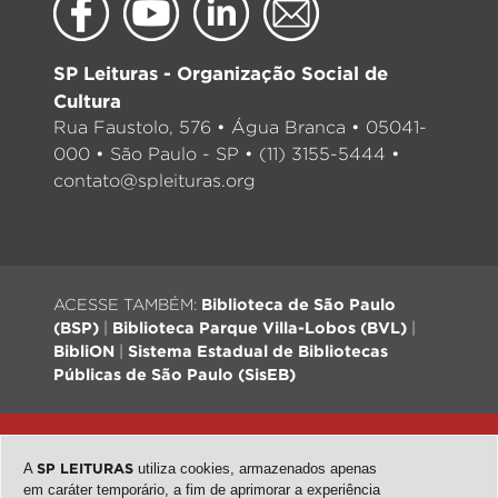
SP Leituras - Organização Social de
Cultura
Rua Faustolo, 576 • Água Branca • 05041-
000 • São Paulo - SP • (11) 3155-5444 •
contato@spleituras.org
ACESSE TAMBÉM:
Biblioteca de São Paulo
(BSP)
|
Biblioteca Parque Villa-Lobos (BVL)
|
BibliON
|
Sistema Estadual de Bibliotecas
Públicas de São Paulo (SisEB)
© 2026 - Todos os direitos reservados |
Desenvolvimento:
QubeDesign
| Arte: Passarim db
A
SP LEITURAS
utiliza cookies, armazenados apenas
em caráter temporário, a fim de aprimorar a experiência