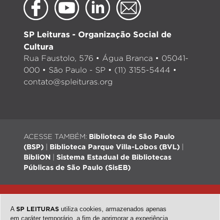
SP Leituras - Organização Social de
Cultura
Rua Faustolo, 576 • Água Branca • 05041-
000 • São Paulo - SP • (11) 3155-5444 •
contato@spleituras.org
ACESSE TAMBÉM:
Biblioteca de São Paulo
(BSP)
|
Biblioteca Parque Villa-Lobos (BVL)
|
BibliON
|
Sistema Estadual de Bibliotecas
Públicas de São Paulo (SisEB)
© 2026 - Todos os direitos reservados |
Desenvolvimento:
QubeDesign
| Arte: Passarim db
A
SP LEITURAS
utiliza cookies, armazenados apenas
em caráter temporário, a fim de aprimorar a experiência