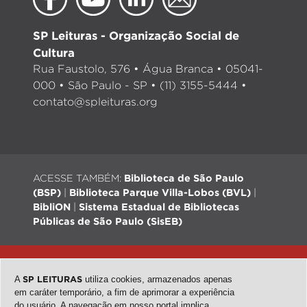
SP Leituras - Organização Social de
Cultura
Rua Faustolo, 576 • Água Branca • 05041-
000 • São Paulo - SP • (11) 3155-5444 •
contato@spleituras.org
ACESSE TAMBÉM:
Biblioteca de São Paulo
(BSP)
|
Biblioteca Parque Villa-Lobos (BVL)
|
BibliON
|
Sistema Estadual de Bibliotecas
Públicas de São Paulo (SisEB)
© 2026 - Todos os direitos reservados |
Desenvolvimento:
QubeDesign
| Arte: Passarim db
A
SP LEITURAS
utiliza cookies, armazenados apenas
em caráter temporário, a fim de aprimorar a experiência
do usuário. A navegação em nosso portal implica