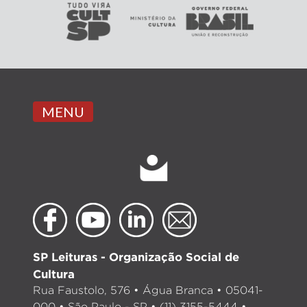
MENU
SP Leituras - Organização Social de
Cultura
Rua Faustolo, 576 • Água Branca • 05041-
000 • São Paulo - SP • (11) 3155-5444 •