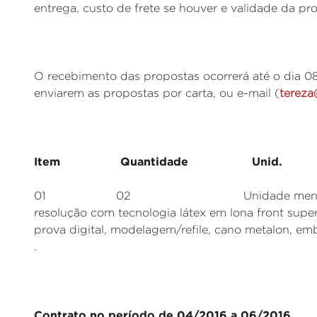
entrega, custo de frete se houver e validade da pr
O recebimento das propostas ocorrerá até o dia 08 
enviarem as propostas por carta, ou e-mail (
tereza
Item Quantidade Unid. Es
01 02 Unidade mensais Impressã
resolução com tecnologia látex em lona front supe
prova digital, modelagem/refile, cano metalon, em
.
Contrato no período de 04/2016 a 06/2016.