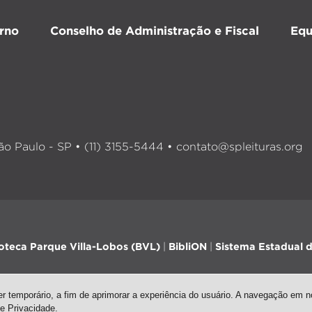
rno
Conselho de Administração e Fiscal
Equ
o Paulo - SP • (11) 3155-5444 •
contato@spleituras.org
ioteca Parque Villa-Lobos (BVL)
|
BibliON
|
Sistema Estadual d
 temporário, a fim de aprimorar a experiência do usuário. A navegação em no
de Privacidade
.
sign
| Arte: Passarim db