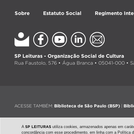
Sobre
Estatuto Social
Regimento Inte
SP Leituras - Organização Social de Cultura
Rua Faustolo, 576 • Água Branca • 05041-000 • Sã
ACESSE TAMBÉM:
Biblioteca de São Paulo (BSP)
|
Bibl
A
SP LEITURAS
utiliza cookies, armazenados apenas em caráter
concordância com esse procedimento, em linha com a
Política 
© 2026 - Todos os direitos reservados |
Desenvolvimento: QubeDe