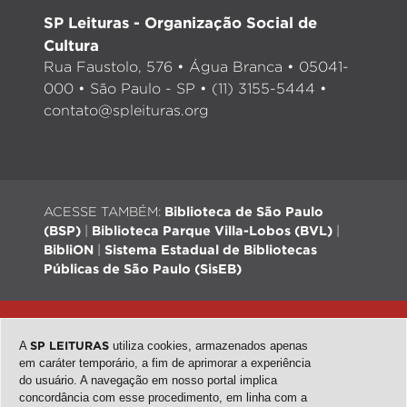
SP Leituras - Organização Social de
Cultura
Rua Faustolo, 576 • Água Branca • 05041-
000 • São Paulo - SP • (11) 3155-5444 •
contato@spleituras.org
ACESSE TAMBÉM:
Biblioteca de São Paulo
(BSP)
|
Biblioteca Parque Villa-Lobos (BVL)
|
BibliON
|
Sistema Estadual de Bibliotecas
Públicas de São Paulo (SisEB)
© 2026 - Todos os direitos reservados |
Desenvolvimento:
QubeDesign
| Arte: Passarim db
A
SP LEITURAS
utiliza cookies, armazenados apenas
em caráter temporário, a fim de aprimorar a experiência
do usuário. A navegação em nosso portal implica
concordância com esse procedimento, em linha com a
topo