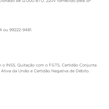
icionado de 12.000 BTU, 220V fornecido pela SP
4 ou 99222-9481.
m o INSS, Quitação com o FGTS, Certidão Conjunta
a Ativa da União e Certidão Negativa de Débito.