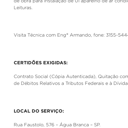
de obra para instalação de 01 aparelho de ar cond
Leituras.
Visita Técnica com Eng° Armando, fone: 3155-544
CERTIDÕES EXIGIDAS:
Contrato Social (Cópia Autenticada), Quitação co
de Débitos Relativos a Tributos Federais e à Dívid
LOCAL DO SERVIÇO:
Rua Faustolo, 576 – Água Branca – SP.