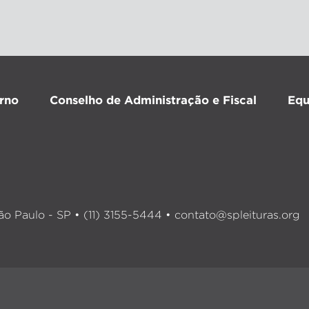
rno
Conselho de Administração e Fiscal
Equ
o Paulo - SP • (11) 3155-5444 •
contato@spleituras.org