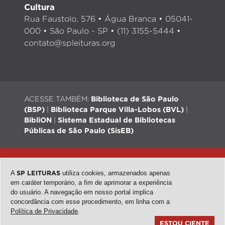
Cultura
Rua Faustolo, 576 • Água Branca • 05041-
000 • São Paulo - SP • (11) 3155-5444 •
contato@spleituras.org
ACESSE TAMBÉM:
Biblioteca de São Paulo
(BSP)
|
Biblioteca Parque Villa-Lobos (BVL)
|
BibliON
|
Sistema Estadual de Bibliotecas
Públicas de São Paulo (SisEB)
© 2026 - Todos os direitos reservados |
Desenvolvimento:
QubeDesign
| Arte: Passarim db
A
SP LEITURAS
utiliza cookies, armazenados apenas
em caráter temporário, a fim de aprimorar a experiência
do usuário. A navegação em nosso portal implica
concordância com esse procedimento, em linha com a
topo
Política de Privacidade
.
ESTOU CIENTE