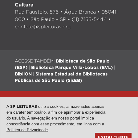
Cultura
Rua Faustolo, 576 • Água Branca • 05041-
000 • São Paulo - SP • (11) 3155-5444 •
contato@spleituras.org
ACESSE TAMBÉM:
Biblioteca de São Paulo
(BSP)
|
Biblioteca Parque Villa-Lobos (BVL)
|
BibliON
|
Sistema Estadual de Bibliotecas
Públicas de São Paulo (SisEB)
© 2026 - Todos os direitos reservados |
Desenvolvimento:
QubeDesign
| Arte: Passarim db
A
SP LEITURAS
utiliza cookies, armazenados apenas
em caráter temporário, a fim de aprimorar a experiência
do usuário. A navegação em nosso portal implica
concordância com esse procedimento, em linha com a
topo
Política de Privacidade
.
ESTOU CIENTE