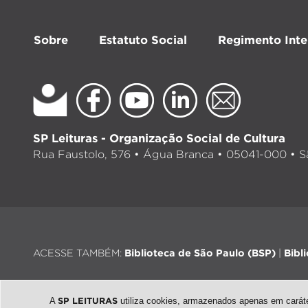
Sobre
Estatuto Social
Regimento Inte
SP Leituras - Organização Social de Cultura
Rua Faustolo, 576 • Água Branca • 05041-000 • Sã
ACESSE TAMBÉM:
Biblioteca de São Paulo (BSP)
|
Bibl
A
SP LEITURAS
utiliza cookies, armazenados apenas em caráter