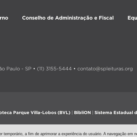
rno
Conselho de Administração e Fiscal
Equ
o Paulo - SP • (11) 3155-5444 •
contato@spleituras.org
ioteca Parque Villa-Lobos (BVL)
|
BibliON
|
Sistema Estadual d
 temporário, a fim de aprimorar a experiência do usuário. A navegação em no