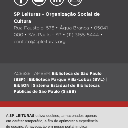
SP Leituras - Organização Social de
Cultura
Rua Faustolo, 576 • Água Branca • 05041-
000 • São Paulo - SP • (11) 3155-5444 •
contato@spleituras.org
ACESSE TAMBÉM:
Biblioteca de São Paulo
(BSP)
|
Biblioteca Parque Villa-Lobos (BVL)
|
BibliON
|
Sistema Estadual de Bibliotecas
Públicas de São Paulo (SisEB)
© 2026 - Todos os direitos reservados |
Desenvolvimento:
QubeDesign
| Arte: Passarim db
A
SP LEITURAS
utiliza cookies, armazenados apenas
em caráter temporário, a fim de aprimorar a experiência
do usuário. A navegação em nosso portal implica