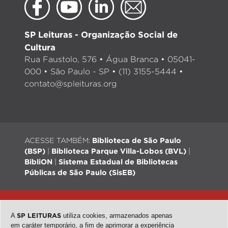
SP Leituras - Organização Social de
Cultura
Rua Faustolo, 576 • Água Branca • 05041-
000 • São Paulo - SP • (11) 3155-5444 •
contato@spleituras.org
ACESSE TAMBÉM:
Biblioteca de São Paulo
(BSP)
|
Biblioteca Parque Villa-Lobos (BVL)
|
BibliON
|
Sistema Estadual de Bibliotecas
Públicas de São Paulo (SisEB)
© 2026 - Todos os direitos reservados |
Desenvolvimento:
QubeDesign
| Arte: Passarim db
A
SP LEITURAS
utiliza cookies, armazenados apenas
em caráter temporário, a fim de aprimorar a experiência