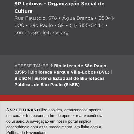
SP Leituras - Organização Social de
Cultura
Rua Faustolo, 576 • Água Branca • 05041-
000 • São Paulo - SP • (11) 3155-5444 •
contato@spleituras.org
ACESSE TAMBÉM:
Biblioteca de São Paulo
(BSP)
|
Biblioteca Parque Villa-Lobos (BVL)
|
BibliON
|
Sistema Estadual de Bibliotecas
Públicas de São Paulo (SisEB)
© 2026 - Todos os direitos reservados |
Desenvolvimento:
QubeDesign
| Arte: Passarim db
A
SP LEITURAS
utiliza cookies, armazenados apenas
em caráter temporário, a fim de aprimorar a experiência
do usuário. A navegação em nosso portal implica
concordância com esse procedimento, em linha com a
topo
Política de Privacidade
.