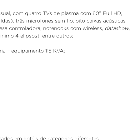
isual, com quatro TVs de plasma com 60” Full HD,
das), três microfones sem fio, oito caixas acústicas
mesa controladora, notenooks com wireless,
datashow
,
nimo 4 elipsos), entre outros;
ia – equipamento 115 KVA;
dos em hotéis de categorias diferentes