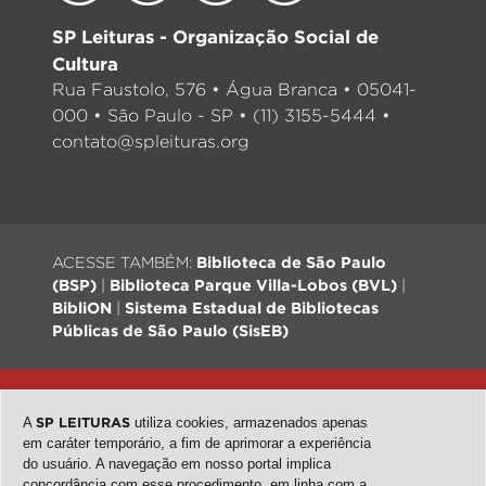
SP Leituras - Organização Social de
Cultura
Rua Faustolo, 576 • Água Branca • 05041-
000 • São Paulo - SP • (11) 3155-5444 •
contato@spleituras.org
ACESSE TAMBÉM:
Biblioteca de São Paulo
(BSP)
|
Biblioteca Parque Villa-Lobos (BVL)
|
BibliON
|
Sistema Estadual de Bibliotecas
Públicas de São Paulo (SisEB)
© 2026 - Todos os direitos reservados |
Desenvolvimento:
QubeDesign
| Arte: Passarim db
A
SP LEITURAS
utiliza cookies, armazenados apenas
em caráter temporário, a fim de aprimorar a experiência
do usuário. A navegação em nosso portal implica
concordância com esse procedimento, em linha com a