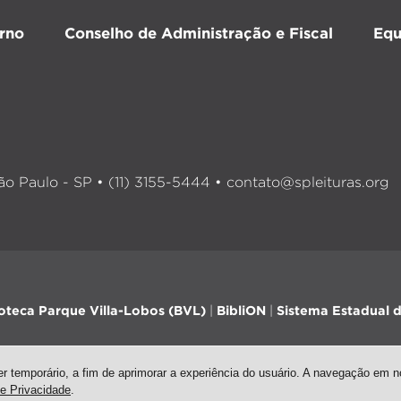
rno
Conselho de Administração e Fiscal
Equ
o Paulo - SP • (11) 3155-5444 •
contato@spleituras.org
ioteca Parque Villa-Lobos (BVL)
|
BibliON
|
Sistema Estadual d
 temporário, a fim de aprimorar a experiência do usuário. A navegação em no
de Privacidade
.
sign
| Arte: Passarim db