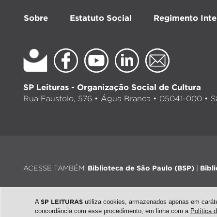
Sobre
Estatuto Social
Regimento Inte
SP Leituras - Organização Social de Cultura
Rua Faustolo, 576 • Água Branca • 05041-000 • Sã
ACESSE TAMBÉM:
Biblioteca de São Paulo (BSP)
|
Bibl
A
SP LEITURAS
utiliza cookies, armazenados apenas em caráter
concordância com esse procedimento, em linha com a
Política 
© 2026 - Todos os direitos reservados |
Desenvolvimento: QubeDe