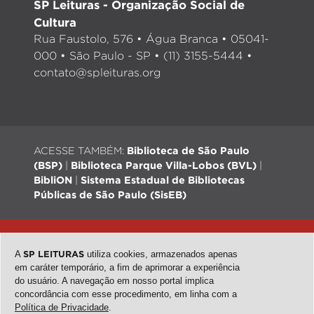
SP Leituras - Organização Social de
Cultura
Rua Faustolo, 576 • Água Branca • 05041-
000 • São Paulo - SP • (11) 3155-5444 •
contato@spleituras.org
ACESSE TAMBÉM:
Biblioteca de São Paulo
(BSP)
|
Biblioteca Parque Villa-Lobos (BVL)
|
BibliON
|
Sistema Estadual de Bibliotecas
Públicas de São Paulo (SisEB)
© 2026 - Todos os direitos reservados |
Desenvolvimento:
QubeDesign
| Arte: Passarim db
A
SP LEITURAS
utiliza cookies, armazenados apenas
em caráter temporário, a fim de aprimorar a experiência
do usuário. A navegação em nosso portal implica
concordância com esse procedimento, em linha com a
topo
Política de Privacidade
.