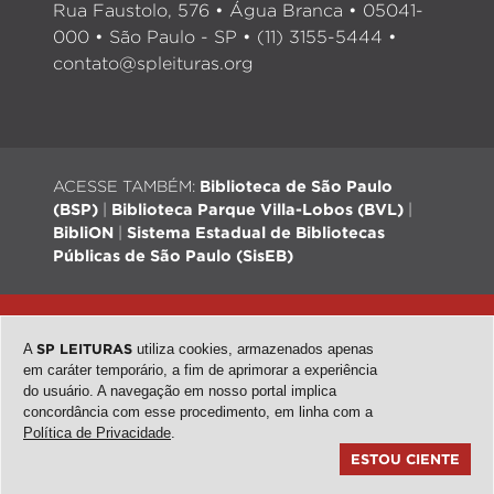
Rua Faustolo, 576 • Água Branca • 05041-
000 • São Paulo - SP • (11) 3155-5444 •
contato@spleituras.org
ACESSE TAMBÉM:
Biblioteca de São Paulo
(BSP)
|
Biblioteca Parque Villa-Lobos (BVL)
|
BibliON
|
Sistema Estadual de Bibliotecas
Públicas de São Paulo (SisEB)
© 2026 - Todos os direitos reservados |
Desenvolvimento:
QubeDesign
| Arte: Passarim db
A
SP LEITURAS
utiliza cookies, armazenados apenas
em caráter temporário, a fim de aprimorar a experiência
do usuário. A navegação em nosso portal implica
concordância com esse procedimento, em linha com a
topo
Política de Privacidade
.
ESTOU CIENTE