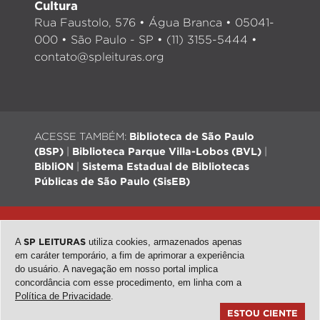
Cultura
Rua Faustolo, 576 • Água Branca • 05041-
000 • São Paulo - SP • (11) 3155-5444 •
contato@spleituras.org
ACESSE TAMBÉM:
Biblioteca de São Paulo
(BSP)
|
Biblioteca Parque Villa-Lobos (BVL)
|
BibliON
|
Sistema Estadual de Bibliotecas
Públicas de São Paulo (SisEB)
© 2026 - Todos os direitos reservados |
Desenvolvimento:
QubeDesign
| Arte: Passarim db
A
SP LEITURAS
utiliza cookies, armazenados apenas
em caráter temporário, a fim de aprimorar a experiência
do usuário. A navegação em nosso portal implica
concordância com esse procedimento, em linha com a
topo
Política de Privacidade
.
ESTOU CIENTE