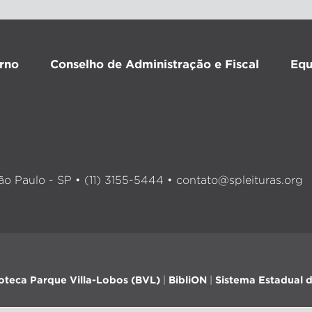
rno
Conselho de Administração e Fiscal
Equ
o Paulo - SP • (11) 3155-5444 •
contato@spleituras.org
ioteca Parque Villa-Lobos (BVL)
|
BibliON
|
Sistema Estadual d