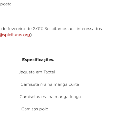
oposta.
de fevereiro de 2.017. Solicitamos aos interessados
@spleituras.org
).
pecificações.
a em Tactel
 malha manga curta
s malha manga longa
isas polo