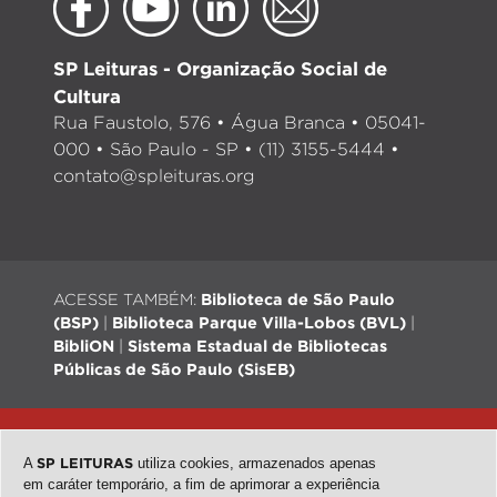
SP Leituras - Organização Social de
Cultura
Rua Faustolo, 576 • Água Branca • 05041-
000 • São Paulo - SP • (11) 3155-5444 •
contato@spleituras.org
ACESSE TAMBÉM:
Biblioteca de São Paulo
(BSP)
|
Biblioteca Parque Villa-Lobos (BVL)
|
BibliON
|
Sistema Estadual de Bibliotecas
Públicas de São Paulo (SisEB)
© 2026 - Todos os direitos reservados |
Desenvolvimento:
QubeDesign
| Arte: Passarim db
A
SP LEITURAS
utiliza cookies, armazenados apenas
em caráter temporário, a fim de aprimorar a experiência