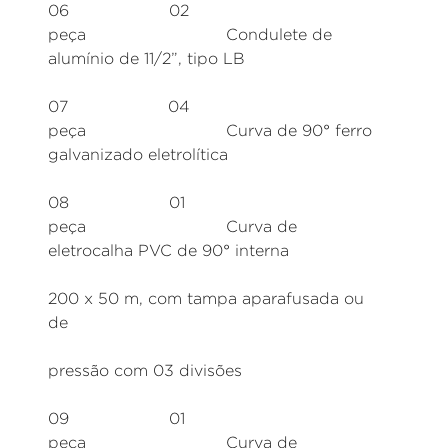
06 02
peça Condulete de
alumínio de 11/2”, tipo LB
07 04
peça Curva de 90° ferro
galvanizado eletrolítica
08 01
peça Curva de
eletrocalha PVC de 90° interna
200 x 50 m, com tampa aparafusada ou
de
pressão com 03 divisões
09 01
peça Curva de