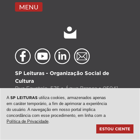
MENU
SP Leituras - Organização Social de
Cultura
Rua Faustolo, 576 • Água Branca • 05041-
000 • São Paulo - SP • (11) 3155-5444 •
A
SP LEITURAS
utiliza cookies, armazenados apenas
contato@spleituras.org
em caráter temporário, a fim de aprimorar a experiência
do usuário. A navegação em nosso portal implica
concordância com esse procedimento, em linha com a
Política de Privacidade
.
ESTOU CIENTE
ACESSE TAMBÉM:
Biblioteca de São Paulo