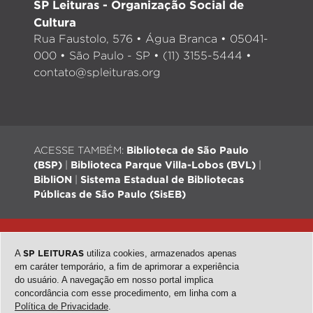
SP Leituras - Organização Social de
Cultura
Rua Faustolo, 576 • Água Branca • 05041-
000 • São Paulo - SP • (11) 3155-5444 •
contato@spleituras.org
ACESSE TAMBÉM:
Biblioteca de São Paulo
(BSP)
|
Biblioteca Parque Villa-Lobos (BVL)
|
BibliON
|
Sistema Estadual de Bibliotecas
Públicas de São Paulo (SisEB)
© 2026 - Todos os direitos reservados |
Desenvolvimento:
QubeDesign
| Arte: Passarim db
A
SP LEITURAS
utiliza cookies, armazenados apenas
em caráter temporário, a fim de aprimorar a experiência
do usuário. A navegação em nosso portal implica
concordância com esse procedimento, em linha com a
topo
Política de Privacidade
.