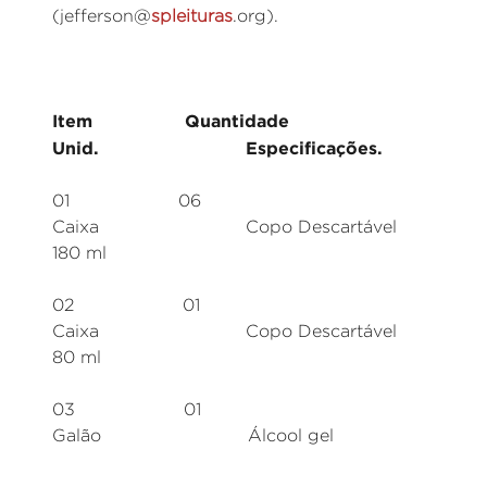
(jefferson@
spleituras
.org).
Item Quantidade
Unid. Especificações.
01 06
Caixa Copo Descartável
180 ml
02 01
Caixa Copo Descartável
80 ml
03 01
Galão Álcool gel