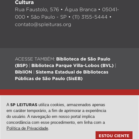
Cultura
Rua Faustolo, 576 • Água Branca • 05041-
000 • São Paulo - SP • (11) 3155-5444 •
contato@spleituras.org
ACESSE TAMBÉM:
Biblioteca de São Paulo
(BSP)
|
Biblioteca Parque Villa-Lobos (BVL)
|
BibliON
|
Sistema Estadual de Bibliotecas
Públicas de São Paulo (SisEB)
© 2026 - Todos os direitos reservados |
Desenvolvimento:
QubeDesign
| Arte: Passarim db
A
SP LEITURAS
utiliza cookies, armazenados apenas
em caráter temporário, a fim de aprimorar a experiência
do usuário. A navegação em nosso portal implica
concordância com esse procedimento, em linha com a
topo
Política de Privacidade
.
ESTOU CIENTE