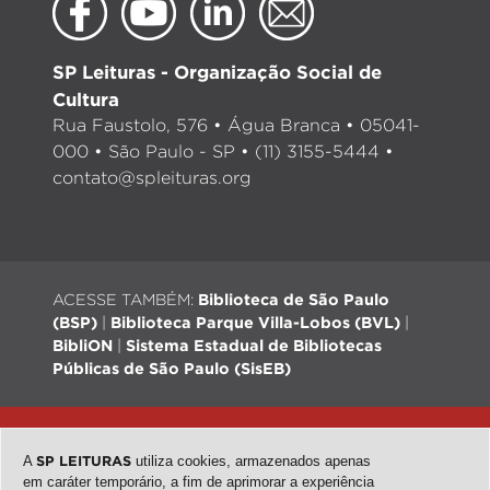
SP Leituras - Organização Social de
Cultura
Rua Faustolo, 576 • Água Branca • 05041-
000 • São Paulo - SP • (11) 3155-5444 •
contato@spleituras.org
ACESSE TAMBÉM:
Biblioteca de São Paulo
(BSP)
|
Biblioteca Parque Villa-Lobos (BVL)
|
BibliON
|
Sistema Estadual de Bibliotecas
Públicas de São Paulo (SisEB)
© 2026 - Todos os direitos reservados |
Desenvolvimento:
QubeDesign
| Arte: Passarim db
A
SP LEITURAS
utiliza cookies, armazenados apenas
em caráter temporário, a fim de aprimorar a experiência