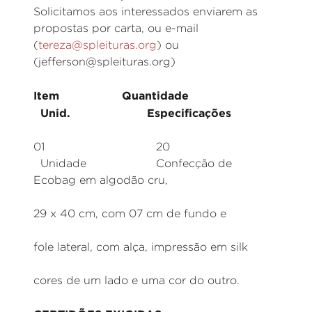
Solicitamos aos interessados enviarem as
propostas por carta, ou e-mail
(
tereza@spleituras.org
)
ou
(
jefferson@spleituras.org)
Item
Quantidade
Unid.
Especificações
01
20
Unidade
Confecção de
Ecobag em algodão cru,
medi
29 x 40 cm, com 07 cm de fundo e
se
fole lateral, com alça, impressão em silk
0
cores de um lado e uma cor do outro.