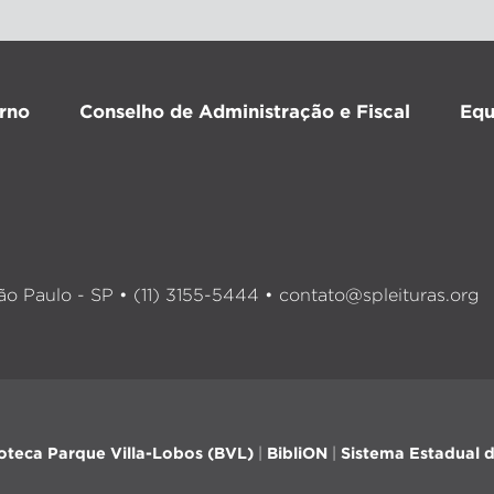
rno
Conselho de Administração e Fiscal
Equ
o Paulo - SP • (11) 3155-5444 •
contato@spleituras.org
ioteca Parque Villa-Lobos (BVL)
|
BibliON
|
Sistema Estadual d