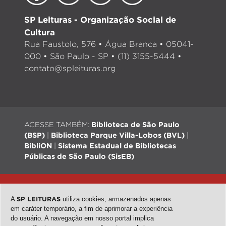
SP Leituras - Organização Social de
Cultura
Rua Faustolo, 576 • Água Branca • 05041-
000 • São Paulo - SP • (11) 3155-5444 •
contato@spleituras.org
ACESSE TAMBÉM:
Biblioteca de São Paulo
(BSP)
|
Biblioteca Parque Villa-Lobos (BVL)
|
BibliON
|
Sistema Estadual de Bibliotecas
Públicas de São Paulo (SisEB)
© 2026 - Todos os direitos reservados |
Desenvolvimento:
QubeDesign
| Arte: Passarim db
A
SP LEITURAS
utiliza cookies, armazenados apenas
em caráter temporário, a fim de aprimorar a experiência
do usuário. A navegação em nosso portal implica