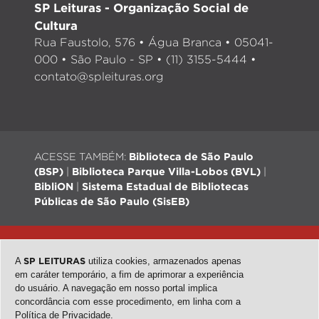
SP Leituras - Organização Social de
Cultura
Rua Faustolo, 576 • Água Branca • 05041-
000 • São Paulo - SP • (11) 3155-5444 •
contato@spleituras.org
ACESSE TAMBÉM:
Biblioteca de São Paulo
(BSP)
|
Biblioteca Parque Villa-Lobos (BVL)
|
BibliON
|
Sistema Estadual de Bibliotecas
Públicas de São Paulo (SisEB)
© 2026 - Todos os direitos reservados |
Desenvolvimento:
QubeDesign
| Arte: Passarim db
A
SP LEITURAS
utiliza cookies, armazenados apenas
em caráter temporário, a fim de aprimorar a experiência
do usuário. A navegação em nosso portal implica
concordância com esse procedimento, em linha com a
topo
Política de Privacidade
.