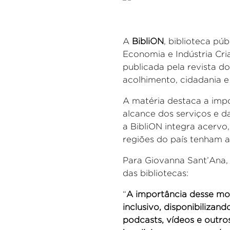
A
BibliON
, biblioteca pú
Economia e Indústria Cri
publicada pel
a revista do
acolhimento, cidadania e
A matéria destaca a impo
alcance dos serviços e d
a
BibliON
integra acervo,
regiões do país tenham a
Para Giovanna Sant’Ana,
das bibliotecas:
“
A importância desse mod
inclusivo, disponibilizand
podcasts, vídeos e outros