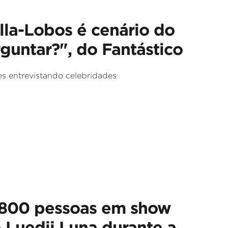
lla-Lobos é cenário do
untar?", do Fantástico
s entrevistando celebridades
 800 pessoas em show
e Luedji Luna durante a