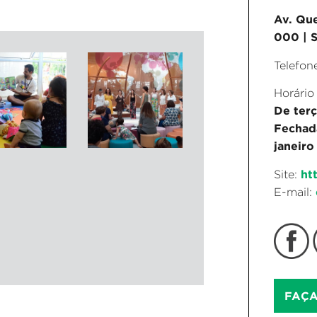
Av. Que
000 | S
Telefon
Horário
De terç
Fechada
janeiro
ht
Site:
E-mail:
FAÇA