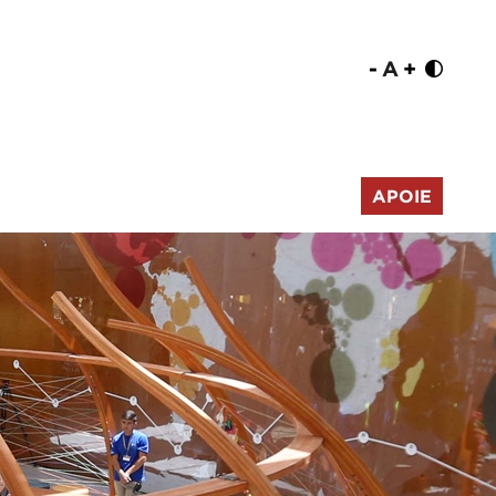
-
A
+
APOIE